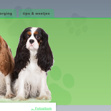
zorging
tips & weetjes
←
Fotoalbum